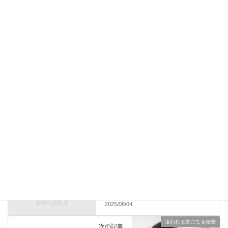
ださい。
Facebook
X
Bluesky
LINE
Copy
追われる女になる秘密
カテゴリー
複雑恋愛・不倫・略奪愛を叶える
前の記事
方法
既婚者が”本命”にしか見せない
態度4選！！
2025/08/04
追われる女になる秘密
次の記事