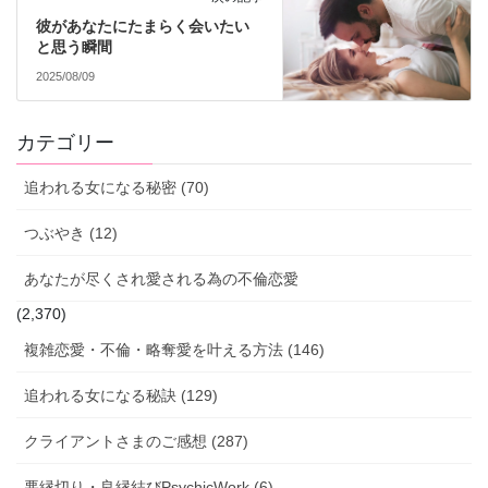
彼があなたにたまらく会いたい
と思う瞬間
2025/08/09
カテゴリー
追われる女になる秘密 (70)
つぶやき (12)
あなたが尽くされ愛される為の不倫恋愛
(2,370)
複雑恋愛・不倫・略奪愛を叶える方法 (146)
追われる女になる秘訣 (129)
クライアントさまのご感想 (287)
悪縁切り・良縁結びPsychicWork (6)