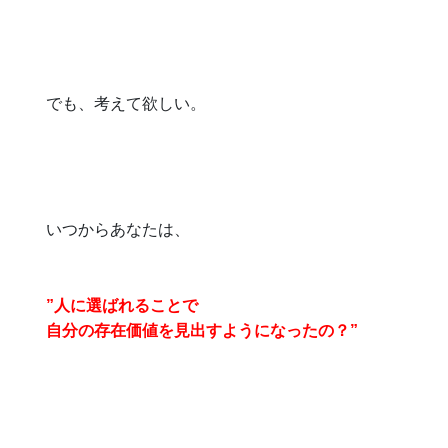
でも、考えて欲しい。
いつからあなたは、
”人に選ばれることで
自分の存在価値を見出すようになったの？”