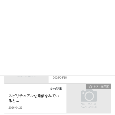
Facebook
X
Bluesky
LINE
Copy
つぶやき
カテゴリー
クライアントさまのご感想
前の記事
【体験談】都合のいい女だった
私が、彼から追われる存在にな
った
2026/04/18
ビジネス・起業家
次の記事
スピリチュアルな発信をみてい
ると…
2026/04/29