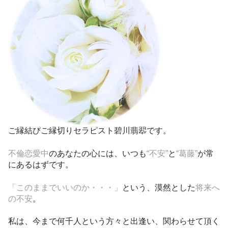
ご縁結びご縁切りセラピスト碧川翡翆です。
不倫恋愛中
のあなたの心には、いつも
“不安”
と
“葛藤”
が常
にあるはずです。
「このままでいいのか・・・」
という、漠然とした
将来へ
の不安
。
私は、今まで何千人という方々と出逢い、関わらせて頂く