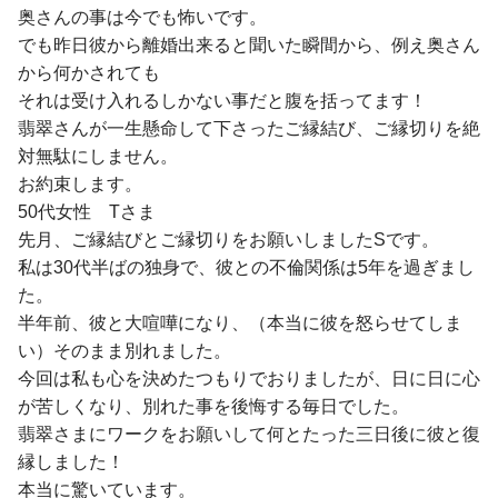
奥さんの事は今でも怖いです。
でも昨日彼から離婚出来ると聞いた瞬間から、例え奥さん
から何かされても
それは受け入れるしかない事だと腹を括ってます！
翡翠さんが一生懸命して下さったご縁結び、ご縁切りを絶
対無駄にしません。
お約束します。
50代女性 Tさま
先月、ご縁結びとご縁切りをお願いしましたSです。
私は30代半ばの独身で、彼との不倫関係は5年を過ぎまし
た。
半年前、彼と大喧嘩になり、（本当に彼を怒らせてしま
い）そのまま別れました。
今回は私も心を決めたつもりでおりましたが、日に日に心
が苦しくなり、別れた事を後悔する毎日でした。
翡翠さまにワークをお願いして何とたった三日後に彼と復
縁しました！
本当に驚いています。