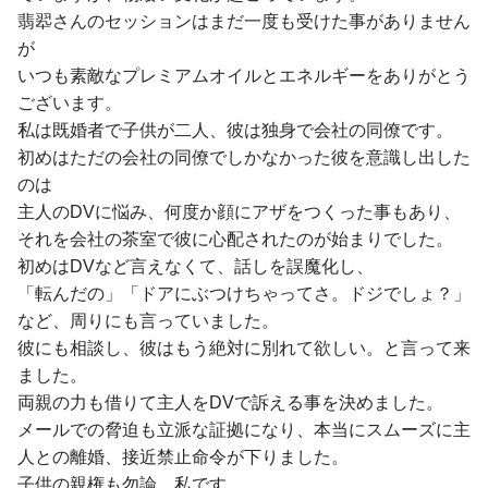
翡翆さんのセッションはまだ一度も受けた事がありません
が
いつも素敵なプレミアムオイルとエネルギーをありがとう
ございます。
私は既婚者で子供が二人、彼は独身で会社の同僚です。
初めはただの会社の同僚でしかなかった彼を意識し出した
のは
主人のDVに悩み、何度か顔にアザをつくった事もあり、
それを会社の茶室で彼に心配されたのが始まりでした。
初めはDVなど言えなくて、話しを誤魔化し、
「転んだの」「ドアにぶつけちゃってさ。ドジでしょ？」
など、周りにも言っていました。
彼にも相談し、彼はもう絶対に別れて欲しい。と言って来
ました。
両親の力も借りて主人をDVで訴える事を決めました。
メールでの脅迫も立派な証拠になり、本当にスムーズに主
人との離婚、接近禁止命令が下りました。
子供の親権も勿論、私です。