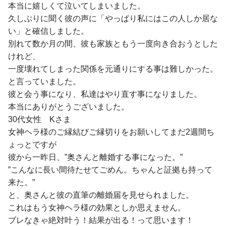
本当に嬉しくて泣いてしまいました。
久しぶりに聞く彼の声に「やっぱり私にはこの人しか居な
い」と確信しました。
別れて数か月の間、彼も家族ともう一度向き合おうとした
けれど、
一度壊れてしまった関係を元通りにする事は難しかった。
と言っていました。
彼と会う事になり、私達はやり直す事になりました。
本当にありがとうございました。
30代女性 Kさま
女神ヘラ様のご縁結びご縁切りをお願いしてまだ2週間ち
ょっとですが
彼から一昨日、”奥さんと離婚する事になった。”
”こんなに長い間待たせてごめん。ちゃんと証拠も持って
来た。”
と、奥さんと彼の直筆の離婚届を見せられました。
これはもう女神ヘラ様の効果としか思えません。
ブレなきゃ絶対叶う！結果が出る！って思います！