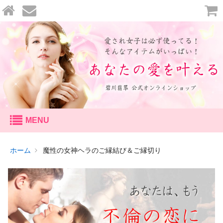
セッション
ホーム
魔性の女神ヘラのご縁結び＆ご縁切り
個人セッション
鑑定
恋愛鑑定
天命鑑定