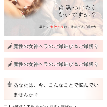
ヒーリングアイテム
奇跡水Aqua Mirabilis
特殊ワーク・ヒーリング
エーテルコードpsychicwork恋愛版
魔性の女神ヘラのご縁結び＆ご縁切り
エーテルコードpsychicwork過去世トラウマ因縁切り
版
愛のエクリチュール psychic work
魔性の女神ヘラのご縁結び＆ご縁切り
プライモーディア・アクティベーション金運上昇
Healing Work
あなたは、今、こんなことで悩んでい
講座・その他
ませんか？
スーパーサイキック講座
二人の関係を不倫ではなく将来へ繋げたい