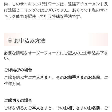
尚、このサイキック特殊ワークは、遠隔アチューメント及
び遠隔ヒーリングではございません。あくまでも私のサイ
キック能力を駆使して行う特殊な手法です。
お申込み方法
必要な情報をオーダーフォームにご記入の上お申込み下さ
い。
ご縁結びの場合
ご縁を結ぶ方
ご本人さま
と、その
お相手さま
の
お名前
、
ご
生年月日
。
ご縁切りの場合
ご縁を切る方
ご本人さま
と、その
お相手さま
の
お名前
、
ご