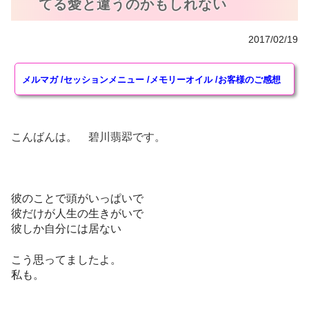
てる愛と違うのかもしれない
ヒーリングアイテム
2017/02/19
奇跡水Aqua Mirabilis
メルマガ
/
セッションメニュー
/
メモリーオイル
/
お客様のご感想
特殊ワーク・ヒーリング
エーテルコードpsychicwork恋愛版
こんばんは。 碧川翡翆です。
エーテルコードpsychicwork過去世トラウマ因縁切り
版
愛のエクリチュール psychic work
彼のことで頭がいっぱいで
プライモーディア・アクティベーション金運上昇
彼だけが人生の生きがいで
Healing Work
彼しか自分には居ない
講座・その他
こう思ってましたよ。
私も。
スーパーサイキック講座