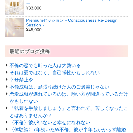
ー
¥33,000
Premiumセッション～Consciousness Re-Design
Session～
¥45,000
最近のブログ投稿
不倫の恋でも叶った人は大勢いる
それは愛ではなく、自己犠牲かもしれない
幸せ禁止令
不倫成就は、頑張り続けた人のご褒美じゃない
恋愛成就が遅れているのは、願い方が間違っているだけ
かもしれない
「執着を手放しましょう」と言われて、苦しくなったこ
とはありませんか？
〈不倫〉彼がいないと幸せになれない
〈体験談〉7年続いたW不倫。彼が半年もかからず離婚