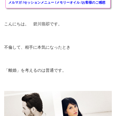
メルマガ
/
セッションメニュー
/
メモリーオイル
/
お客様のご感想
ヒーリングアイテム
奇跡水Aqua Mirabilis
こんにちは。 碧川翡翆です。
特殊ワーク・ヒーリング
エーテルコードpsychicwork恋愛版
不倫して、相手に本気になったとき
エーテルコードpsychicwork過去世トラウマ因縁切り
版
愛のエクリチュール psychic work
「離婚」を考えるのは普通です。
プライモーディア・アクティベーション金運上昇
Healing Work
講座・その他
スーパーサイキック講座