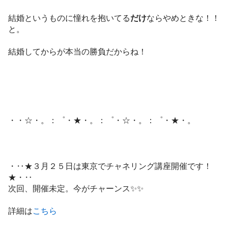
結婚というものに憧れを抱いてる
だけ
ならやめときな！！
と。
結婚してからが本当の勝負だからね！
・・☆・。：゜・★・。：゜・☆・。：゜・★・。
・‥★３月２５日は東京でチャネリング講座開催です！
★・‥
次回、開催未定。今がチャーンス✨✨
詳細は
こちら