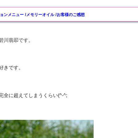
ョンメニュー
/
メモリーオイル
/
お客様のご感想
碧川翡翆です。
好きです。
全に超えてしまうくらい(^-^;