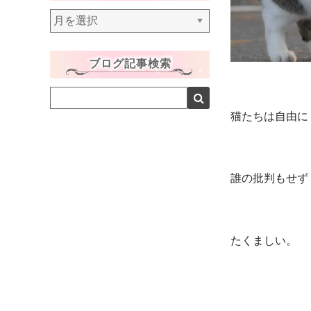
ア
ー
カ
ブログ記事検索
イ
ブ
猫たちは自由に
誰の批判もせず
たくましい。