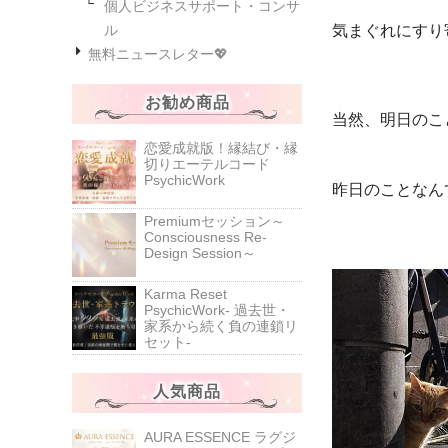
個人ビジネスサポート・コンサ
気まぐれにすり
ル
無料ニュースレター💖
お勧め商品
当然、明日のこ
恋愛成就版！縁結び・縁
切りエーテルコード
PsychicWork
昨日のことなん
Premiumセッション～
Consciousness Re-
Design Session～
Karma Reset
PsychicWork‐ 過去世・
家系から続く負の連鎖リ
セット‐
人気商品
AURA ESSENCE ラグジ