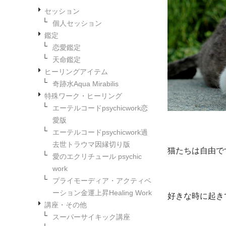
セッション
個人セッション
鑑定
恋愛鑑定
天命鑑定
ヒーリングアイテム
奇跡水Aqua Mirabilis
特殊ワーク・ヒーリング
エーテルコードpsychicwork恋
愛版
エーテルコードpsychicwork過
去世トラウマ因縁切り版
猫たちは自由で
愛のエクリチュール psychic
work
プライモーディア・アクティベ
ーション金運上昇Healing Work
好きな時に起き
講座・その他
スーパーサイキック講座