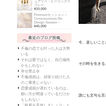
ュアリー・ヒーリングス
プレー
¥33,000
Premiumセッション～
Consciousness Re-
Design Session～
¥45,000
最近のブログ投稿
今、楽しいこと
不倫の恋でも叶った人は大勢
いる
それは愛ではなく、自己犠牲
その時を生きる
かもしれない
幸せ禁止令
不倫成就は、頑張り続けた人
のご褒美じゃない
恋愛成就が遅れているのは、
願い方が間違っているだけか
誰にも文句も言
もしれない
「執着を手放しましょう」と