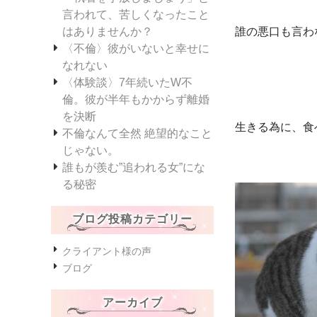
言われて、苦しくなったこと
はありませんか？
誰の悪口も言わ
〈不倫〉彼がいないと幸せに
なれない
〈体験談〉7年続いたW不
倫。彼が半年もかからず離婚
を決断
生きる為に、食
不倫なんて全然 絶望的なこと
じゃない。
誰もが羨む”追われる女”にな
る秘密
ブログ投稿カテゴリー
クライアント様の声
ブログ
アーカイブ