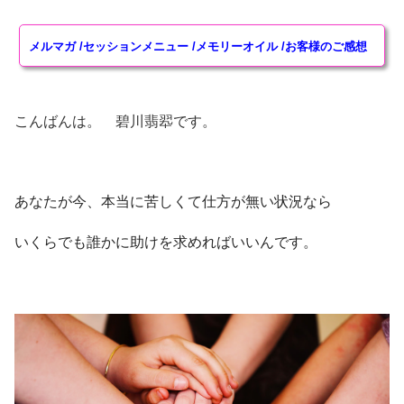
ヒーリングアイテム
メルマガ
/
セッションメニュー
/
メモリーオイル
/
お客様のご感想
奇跡水Aqua Mirabilis
特殊ワーク・ヒーリング
こんばんは。 碧川翡翆です。
エーテルコードpsychicwork恋愛版
エーテルコードpsychicwork過去世トラウマ因縁切り
版
あなたが今、本当に苦しくて仕方が無い状況なら
愛のエクリチュール psychic work
いくらでも誰かに助けを求めればいいんです。
プライモーディア・アクティベーション金運上昇
Healing Work
講座・その他
スーパーサイキック講座