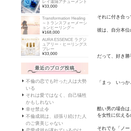
レイ遠隔アチューメント
¥33,000
それに付き合っ
Transformation Healing
～トランスフォーメーシ
ョンヒーリング～
彼は、自分本位
¥168,000
AURA ESSENCE ラグジ
ュアリー・ヒーリングス
プレー
¥33,000
だって、好き勝
最近のブログ投稿
不倫の恋でも叶った人は大勢
「まっ いっか
いる
それは愛ではなく、自己犠牲
かもしれない
酷い男の場合は
幸せ禁止令
を女性に伝える
不倫成就は、頑張り続けた人
のご褒美じゃない
それでも「ノー
恋愛成就が遅れているのは、