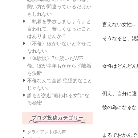
願い方が間違っているだけか
もしれない
「執着を手放しましょう」と
言えない女性…
言われて、苦しくなったこと
はありませんか？
そうなると、泥
〈不倫〉彼がいないと幸せに
なれない
〈体験談〉7年続いたW不
倫。彼が半年もかからず離婚
女性はどんどん
を決断
不倫なんて全然 絶望的なこと
じゃない。
例え、自分に違
誰もが羨む”追われる女”にな
る秘密
彼の為になるな
ブログ投稿カテゴリー
クライアント様の声
まるでおかんです