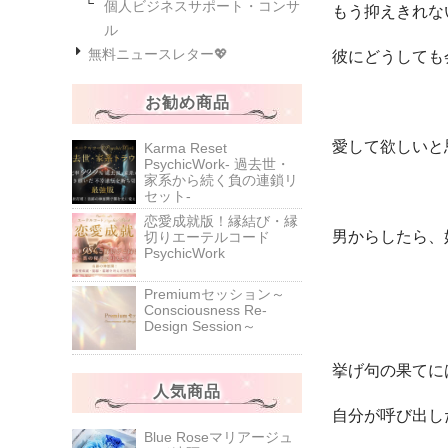
個人ビジネスサポート・コンサ
もう抑えきれな
ル
無料ニュースレター💖
彼にどうしても
お勧め商品
愛して欲しいと
Karma Reset
PsychicWork‐ 過去世・
家系から続く負の連鎖リ
セット‐
恋愛成就版！縁結び・縁
男からしたら、
切りエーテルコード
PsychicWork
Premiumセッション～
Consciousness Re-
Design Session～
挙げ句の果てに
人気商品
自分が呼び出し
Blue Roseマリアージュ