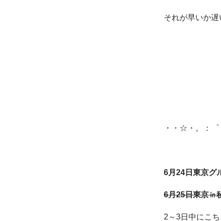
それが早いか遅
・・☆・。：゜
6月24日東京
6月25日東京㏌
2～3日中にこ