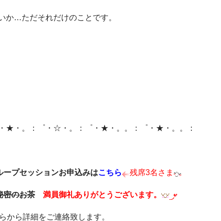
いか…ただそれだけのことです。
・★・。：゜・☆・。：゜・★・。。：゜・★・。。：
グループセッションお申込みは
こちら
残席3名さま
秘密のお茶
満員御礼ありがとうございます。
ちらから詳細をご連絡致します。