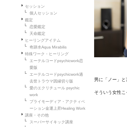
セッション
個人セッション
鑑定
恋愛鑑定
天命鑑定
ヒーリングアイテム
奇跡水Aqua Mirabilis
特殊ワーク・ヒーリング
エーテルコードpsychicwork恋
愛版
エーテルコードpsychicwork過
男に「ノー」と
去世トラウマ因縁切り版
愛のエクリチュール psychic
そういう女性こ
work
プライモーディア・アクティベ
ーション金運上昇Healing Work
講座・その他
スーパーサイキック講座