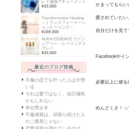
レイ遠隔アチューメント
かまってもらい
¥33,000
愛されていたい
Transformation Healing
～トランスフォーメーシ
ョンヒーリング～
自分だけを見て
¥168,000
AURA ESSENCE ラグジ
ュアリー・ヒーリングス
プレー
¥33,000
Facebook
最近のブログ投稿
不倫の恋でも叶った人は大勢
必要以上に彼を
いる
それは愛ではなく、自己犠牲
かもしれない
幸せ禁止令
めんどくさ！っ
不倫成就は、頑張り続けた人
のご褒美じゃない
恋愛成就が遅れているのは、