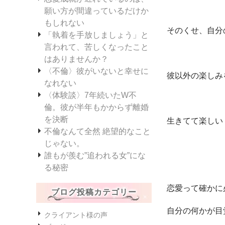
願い方が間違っているだけか
もしれない
そのくせ、自分
「執着を手放しましょう」と
言われて、苦しくなったこと
はありませんか？
〈不倫〉彼がいないと幸せに
彼以外の楽しみ
なれない
〈体験談〉7年続いたW不
倫。彼が半年もかからず離婚
を決断
生きてて楽しい
不倫なんて全然 絶望的なこと
じゃない。
誰もが羨む”追われる女”にな
る秘密
恋愛って確かに
ブログ投稿カテゴリー
自分の何かが目
クライアント様の声