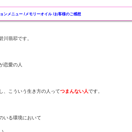
ョンメニュー
/
メモリーオイル
/
お客様のご感想
碧川翡翆です。
が恋愛の人
し、こういう生き方の人って
つまんない人
です。
のいる環境において
い