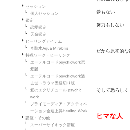
セッション
夢もない
個人セッション
鑑定
努力もしない
恋愛鑑定
天命鑑定
ヒーリングアイテム
奇跡水Aqua Mirabilis
だから原初的な
特殊ワーク・ヒーリング
エーテルコードpsychicwork恋
愛版
エーテルコードpsychicwork過
去世トラウマ因縁切り版
そして恐ろしく
愛のエクリチュール psychic
work
プライモーディア・アクティベ
ーション金運上昇Healing Work
ヒマな人
講座・その他
スーパーサイキック講座