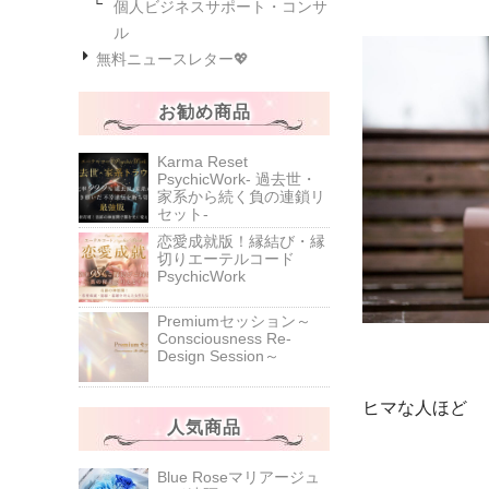
個人ビジネスサポート・コンサ
ル
無料ニュースレター💖
お勧め商品
Karma Reset
PsychicWork‐ 過去世・
家系から続く負の連鎖リ
セット‐
恋愛成就版！縁結び・縁
切りエーテルコード
PsychicWork
Premiumセッション～
Consciousness Re-
Design Session～
ヒマな人ほど
人気商品
Blue Roseマリアージュ