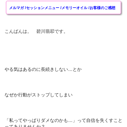
メルマガ
/
セッションメニュー
/
メモリーオイル
/
お客様のご感想
ヒーリングアイテム
奇跡水Aqua Mirabilis
こんばんは。 碧川翡翆です。
特殊ワーク・ヒーリング
エーテルコードpsychicwork恋愛版
エーテルコードpsychicwork過去世トラウマ因縁切り
版
やる気はあるのに長続きしない…とか
愛のエクリチュール psychic work
プライモーディア・アクティベーション金運上昇
Healing Work
なぜか行動がストップしてしまい
講座・その他
スーパーサイキック講座
「私ってやっぱりダメなのかも…」って自信を失くすこと
ってありませんか？