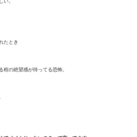
しい。
れたとき
る程の絶望感が待ってる恐怖。
。