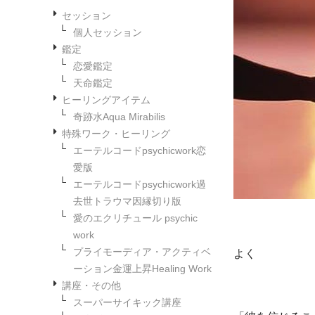
セッション
個人セッション
鑑定
恋愛鑑定
天命鑑定
ヒーリングアイテム
奇跡水Aqua Mirabilis
特殊ワーク・ヒーリング
エーテルコードpsychicwork恋
愛版
エーテルコードpsychicwork過
去世トラウマ因縁切り版
愛のエクリチュール psychic
work
プライモーディア・アクティベ
よく
ーション金運上昇Healing Work
講座・その他
スーパーサイキック講座