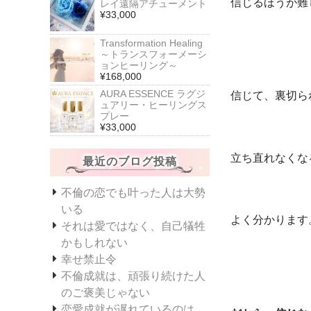
信じるほうが難
レイ遠隔アチューメント
¥33,000
Transformation Healing
～トランスフォーメーシ
ョンヒーリング～
¥168,000
AURA ESSENCE ラグジ
信じて、裏切ら
ュアリー・ヒーリングス
プレー
¥33,000
立ち直れなくな
最近のブログ投稿
不倫の恋でも叶った人は大勢
いる
よく分かります
それは愛ではなく、自己犠牲
かもしれない
幸せ禁止令
不倫成就は、頑張り続けた人
のご褒美じゃない
恋愛成就が遅れているのは、