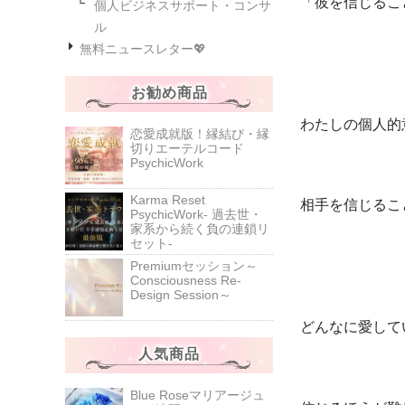
「彼を信じるこ
個人ビジネスサポート・コンサ
ル
無料ニュースレター💖
お勧め商品
わたしの個人的
恋愛成就版！縁結び・縁
切りエーテルコード
PsychicWork
Karma Reset
相手を信じるこ
PsychicWork‐ 過去世・
家系から続く負の連鎖リ
セット‐
Premiumセッション～
Consciousness Re-
Design Session～
どんなに愛して
人気商品
Blue Roseマリアージュ