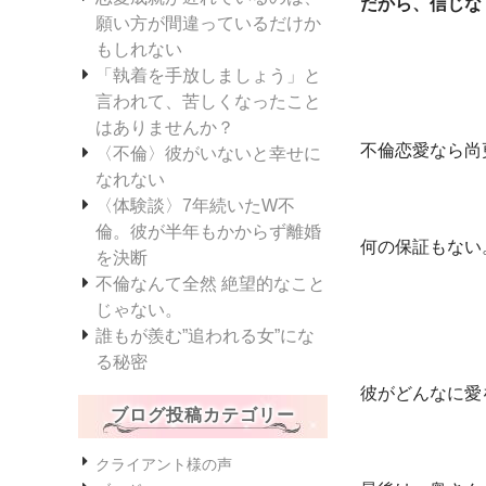
だから、信じな
願い方が間違っているだけか
もしれない
「執着を手放しましょう」と
言われて、苦しくなったこと
はありませんか？
不倫恋愛なら尚
〈不倫〉彼がいないと幸せに
なれない
〈体験談〉7年続いたW不
倫。彼が半年もかからず離婚
何の保証もない
を決断
不倫なんて全然 絶望的なこと
じゃない。
誰もが羨む”追われる女”にな
る秘密
彼がどんなに愛
ブログ投稿カテゴリー
クライアント様の声