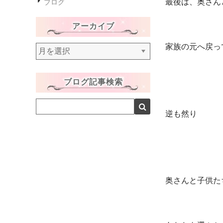
最後は、奥さん
ブログ
アーカイブ
家族の元へ戻っ
ア
ー
カ
ブログ記事検索
イ
ブ
逆も然り
奥さんと子供た