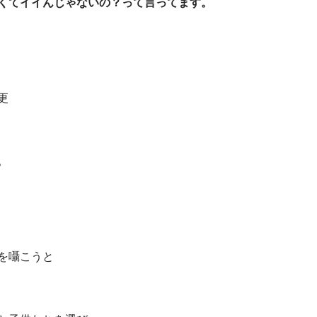
くてイイんじゃないの？って言ってます。
更
。
を囁こうと