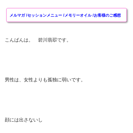
ヒーリングアイテム
メルマガ
/
セッションメニュー
/
メモリーオイル
/
お客様のご感想
奇跡水Aqua Mirabilis
特殊ワーク・ヒーリング
こんばんは。 碧川翡翆です。
エーテルコードpsychicwork恋愛版
エーテルコードpsychicwork過去世トラウマ因縁切り
版
愛のエクリチュール psychic work
男性は、女性よりも孤独に弱いです。
プライモーディア・アクティベーション金運上昇
Healing Work
講座・その他
顔には出さないし
スーパーサイキック講座