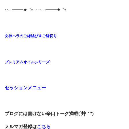
‥…━━━★゜+.・‥…━━━★゜+
女神ヘラのご縁結び＆ご縁切り
プレミアムオイルシリーズ
セッションメニュー
ブログには書けない辛口トーク満載(´艸｀*)
メルマガ登録は
こちら