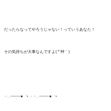
だったらなってやろうじゃない！っていうあなた！
その気持ちが大事なんですよ( *´艸｀)
‥…━━━★゜+.・‥…━━━★゜+