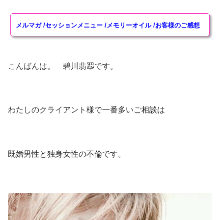
ヒーリングアイテム
メルマガ
/
セッションメニュー
/
メモリーオイル
/
お客様のご感想
奇跡水Aqua Mirabilis
特殊ワーク・ヒーリング
こんばんは。 碧川翡翆です。
エーテルコードpsychicwork恋愛版
エーテルコードpsychicwork過去世トラウマ因縁切り
版
わたしのクライアント様で一番多いご相談は
愛のエクリチュール psychic work
プライモーディア・アクティベーション金運上昇
既婚男性と独身女性の不倫です。
Healing Work
講座・その他
スーパーサイキック講座